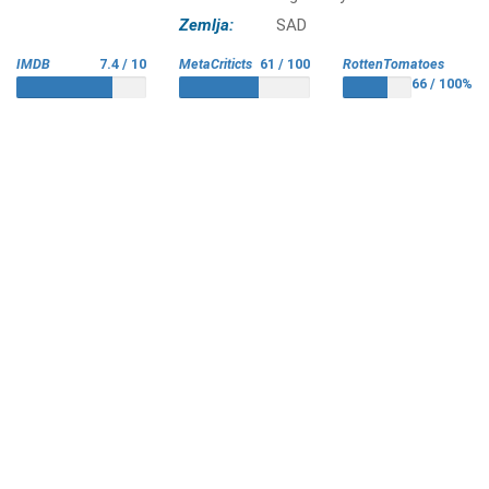
Zemlja:
SAD
IMDB
7.4 / 10
MetaCriticts
61 / 100
RottenTomatoes
66 / 100%