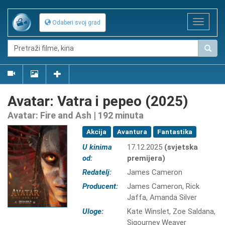
Toggle
Odaberi svoj grad
navigat
Avatar: Vatra i pepeo (2025)
Avatar: Fire and Ash | 192 minuta
Akcija
Avantura
Fantastika
U kinima
17.12.2025
(svjetska
od:
premijera)
Redatelj:
James Cameron
Producent:
James Cameron, Rick
Jaffa, Amanda Silver
Uloge:
Kate Winslet, Zoe Saldana,
Sigourney Weaver