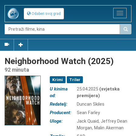
Toggle
Odaberi svoj grad
navigat
Neighborhood Watch (2025)
92 minuta
Krimi
Triler
U kinima
25.04.2025
(svjetska
od:
premijera)
Redatelj:
Duncan Skiles
Producent:
Sean Farley
Uloge:
Jack Quaid, Jeffrey Dean
Morgan, Malin Akerman