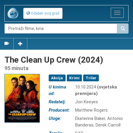
Toggle
Odaberi svoj grad
navigat
The Clean Up Crew (2024)
95 minuta
Akcija
Krimi
Triler
U kinima
10.10.2024
(svjetska
od:
premijera)
Redatelj:
Jon Keeyes
Producent:
Matthew Rogers
Uloge:
Ekaterina Baker, Antonio
Banderas, Derek Carroll