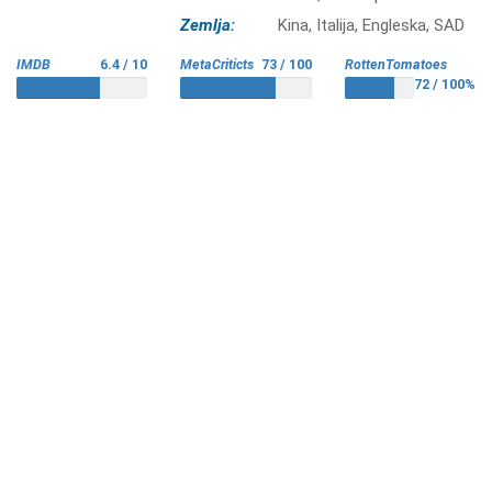
Zemlja:
Kina, Italija, Engleska, SAD
IMDB
6.4 / 10
MetaCriticts
73 / 100
RottenTomatoes
72 / 100%