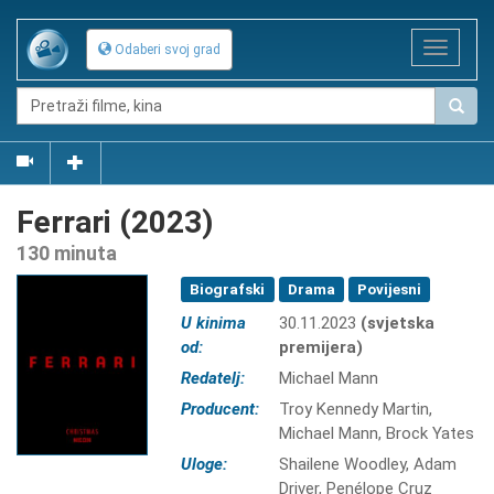
Toggle
Odaberi svoj grad
navigat
Ferrari (2023)
130 minuta
Biografski
Drama
Povijesni
U kinima
30.11.2023
(svjetska
od:
premijera)
Redatelj:
Michael Mann
Producent:
Troy Kennedy Martin,
Michael Mann, Brock Yates
Uloge:
Shailene Woodley, Adam
Driver, Penélope Cruz