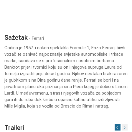
Sažetak
- Ferrari
Godina je 1957. i nakon spektakla Formule 1, Enzo Ferrari, bivši
vozač te osnivač najpoznatije svjetske automobilske i trkaće
marke, suočava se s profesionalnim i osobnim borbama.
Bankrot prijeti tvornici koju su on i njegova supruga Laura od
temelja izgradili prije deset godina. Njihov nestalan brak razoren
je gubitkom sina Dina godinu dana ranije. Ferrari se bori i na
privatnom planu oko priznanja sina Piera kojeg je dobio s Linom
Lardi. U međuvremenu, strast njegovih vozača za pobjedom
gura ih do ruba dok kreću u opasnu kultnu utrku izdržljivosti
Mille Miglia, koja se vozila od Brescie do Rima i natrag.
Traileri