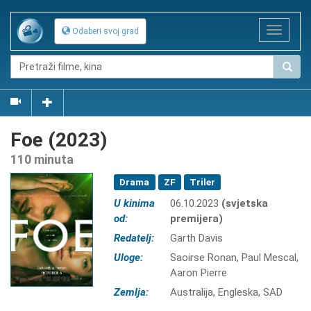
Toggle
Odaberi svoj grad
navigat
Foe (2023)
110 minuta
Drama
ZF
Triler
U kinima
06.10.2023
(svjetska
od:
premijera)
Redatelj:
Garth Davis
Uloge:
Saoirse Ronan, Paul Mescal,
Aaron Pierre
Zemlja:
Australija, Engleska, SAD