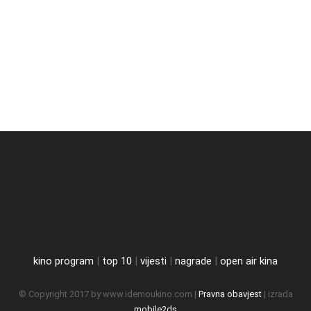
kino program
|
top 10
|
vijesti
|
nagrade
|
open air kina
© Copyright 2017 by www.idemoukino.com |
Pravna obavjest
| izrada
mobile2ds