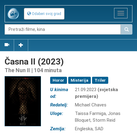
Toggle
Odaberi svoj grad
navigat
Časna II (2023)
The Nun II | 104 minuta
Horor
Misterija
Triler
U kinima
21.09.2023
(svjetska
od:
premijera)
Redatelj:
Michael Chaves
Uloge:
Taissa Farmiga, Jonas
Bloquet, Storm Reid
Zemlja:
Engleska, SAD