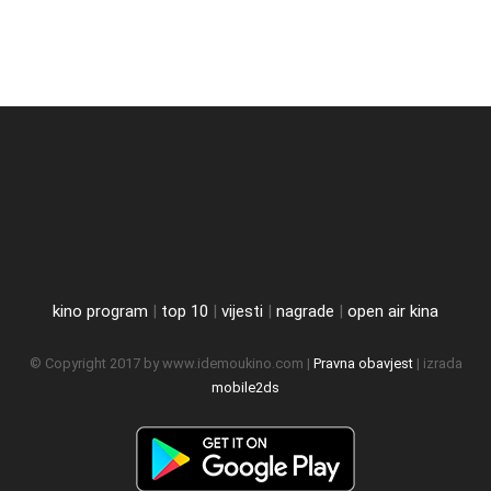
kino program
|
top 10
|
vijesti
|
nagrade
|
open air kina
© Copyright 2017 by www.idemoukino.com |
Pravna obavjest
| izrada
mobile2ds