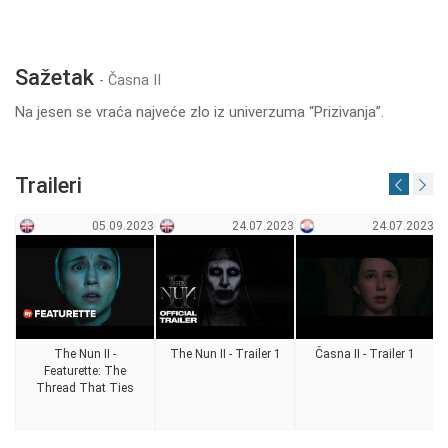
Sažetak
- Časna II
Na jesen se vraća najveće zlo iz univerzuma “Prizivanja”.
Traileri
05.09.2023
24.07.2023
24.07.2023
The Nun II -
The Nun II - Trailer 1
Časna II - Trailer 1
Featurette: The
Thread That Ties