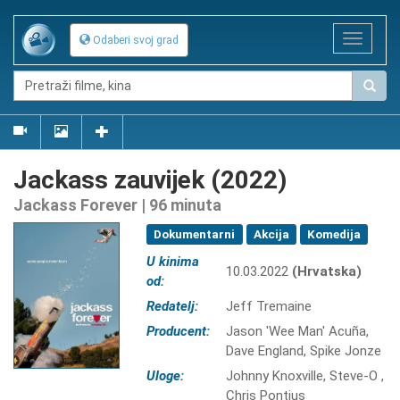
Toggle
Odaberi svoj grad
navigat
Jackass zauvijek (2022)
Jackass Forever | 96 minuta
Dokumentarni
Akcija
Komedija
U kinima
10.03.2022
(Hrvatska)
od:
Redatelj:
Jeff Tremaine
Producent:
Jason 'Wee Man' Acuña,
Dave England, Spike Jonze
Uloge:
Johnny Knoxville, Steve-O ,
Chris Pontius