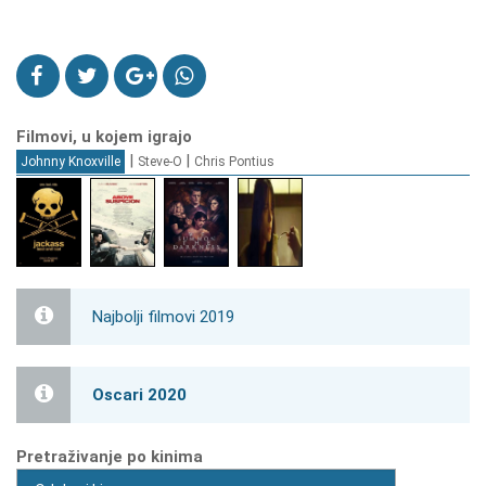
Filmovi, u kojem igrajo
|
|
Johnny Knoxville
Steve-O
Chris Pontius
Najbolji filmovi 2019
Oscari 2020
Pretraživanje po kinima