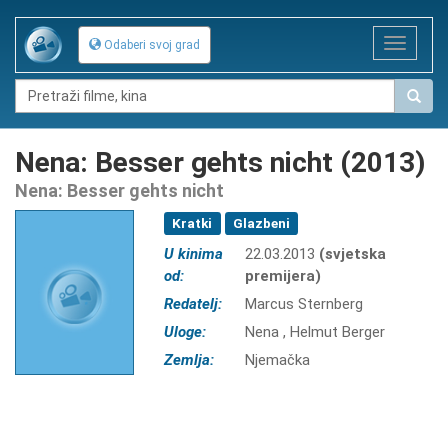
Toggle
Odaberi svoj grad
navigat
Nena: Besser gehts nicht (2013)
Nena: Besser gehts nicht
Kratki
Glazbeni
U kinima
22.03.2013
(svjetska
od:
premijera)
Redatelj:
Marcus Sternberg
Uloge:
Nena , Helmut Berger
Zemlja:
Njemačka