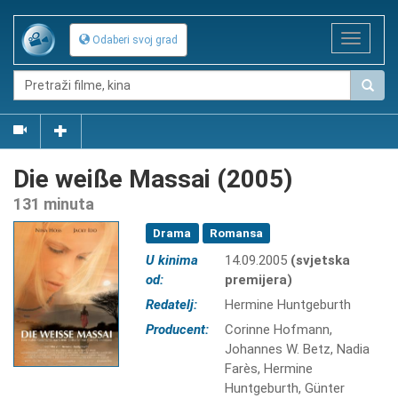
Toggle
Odaberi svoj grad
navigat
Die weiße Massai (2005)
131 minuta
Drama
Romansa
U kinima
14.09.2005
(svjetska
od:
premijera)
Redatelj:
Hermine Huntgeburth
Producent:
Corinne Hofmann,
Johannes W. Betz, Nadia
Farès, Hermine
Huntgeburth, Günter