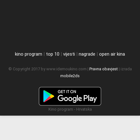
kino program
|
top 10
|
vijesti
|
nagrade
|
open air kina
© Copyright 2017 by www.idemoukino.com |
Pravna obavjest
| izrada
mobile2ds
Kino program - Hrvatska