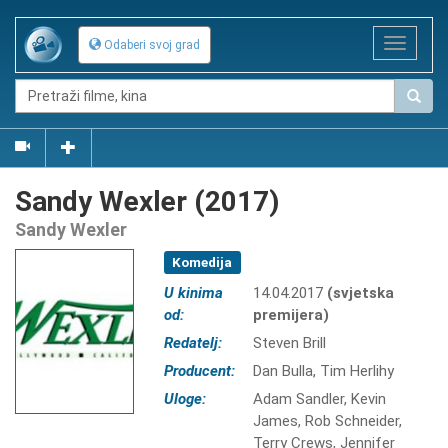
Toggle
Odaberi svoj grad
navigat
Sandy Wexler (2017)
Sandy Wexler
Komedija
U kinima
14.04.2017
(svjetska
od:
premijera)
Redatelj:
Steven Brill
Producent:
Dan Bulla, Tim Herlihy
Uloge:
Adam Sandler, Kevin
James, Rob Schneider,
Terry Crews, Jennifer