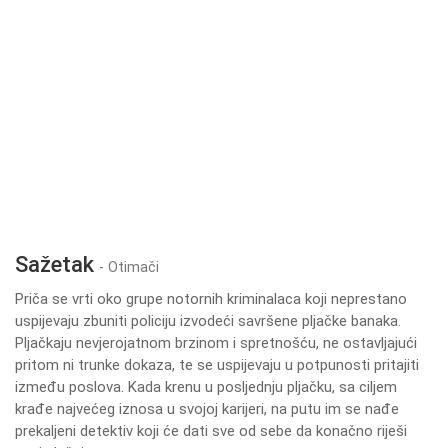
Sažetak
- Otimači
Priča se vrti oko grupe notornih kriminalaca koji neprestano
uspijevaju zbuniti policiju izvodeći savršene pljačke banaka.
Pljačkaju nevjerojatnom brzinom i spretnošću, ne ostavljajući
pritom ni trunke dokaza, te se uspijevaju u potpunosti pritajiti
između poslova. Kada krenu u posljednju pljačku, sa ciljem
krađe najvećeg iznosa u svojoj karijeri, na putu im se nađe
prekaljeni detektiv koji će dati sve od sebe da konačno riješi